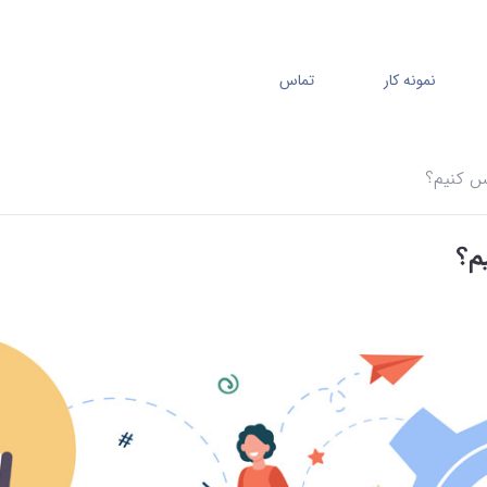
نمونه کار
تماس
س کنیم؟
م؟