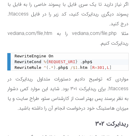
اگر نیاز دارید تا یک سری فایل با پسوند خاصی را به فایل با
پسوند دیگری ریدایرکت کنید، کد زیر را در فایل
htaccess.
درج کنید.
مثلا vediana.com/file.php را به vediana.com/file.htm
ریدایرکت کنیم.
RewriteEngine On

RewriteCond 
%
{
REQUEST_URI
}
.
php$

RewriteRule 
^
(
.
*
)
.
php$ 
/
$1
.
htm 
[
R
=
301
,
L
]
مواردی که توضیح دادیم دستورات متداول ریدایرکت در
htaccess.
برای ریدایرکت 301 بود. شاید این موارد کمی دشوار
به نظر برسند پس بهتر است از کارشناس سئو، طراح سایت و یا
میزبان هاستینگ خود درخواست انجام آن را داشته باشید.
ریدایرکت 302