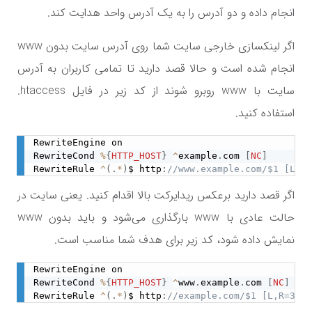
انجام داده و دو آدرس را به یک آدرس واحد هدایت کند.
اگر لینکسازی خارجی سایت شما روی آدرس سایت بدون
www
انجام شده است و حالا قصد دارید تا تمامی کاربران به آدرس
سایت با
www
روبرو شوند از کد زیر در فایل
htaccess.
استفاده کنید.
RewriteEngine on

RewriteCond 
%
{
HTTP_HOST
}
^
example
.
com 
[
NC
]
RewriteRule 
^
(
.
*
)
$ http
:
//www.example.com/$1 [L,R=
اگر قصد دارید برعکس ریدایرکت بالا اقدام کنید. یعنی سایت در
حالت عادی با
www
بارگذاری می‌شود و باید بدون
www
نمایش داده شود، کد زیر برای هدف شما مناسب است.
RewriteEngine on

RewriteCond 
%
{
HTTP_HOST
}
^
www
.
example
.
com 
[
NC
]
RewriteRule 
^
(
.
*
)
$ http
:
//example.com/$1 [L,R=301,