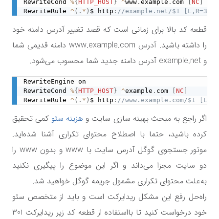
RewriteCond 
%
{
HTTP_HOST
}
^
www
.
example
.
com 
[
NC
]
RewriteRule 
^
(
.
*
)
$ http
:
//example.net/$1 [L,R=301,
قطعه کد بالا برای زمانی است که قصد تغییر آدرس دامنه خود
را داشته باشید. آدرس www.example.com دامنه قدیمی شما
و example.net آدرس دامنه جدید شما محسوب می‌شود.
RewriteEngine on

RewriteCond 
%
{
HTTP_HOST
}
^
example
.
com 
[
NC
]
RewriteRule 
^
(
.
*
)
$ http
:
//www.example.com/$1 [L,R=
اگر راجع به مبحث بهینه سازی سایت و
هزینه سئو
کمی تحقیق
کرده باشید، حتما با اصطلاح محتوای تکراری آشنا شده‌اید.
موتور جستجوی گوگل آدرس سایت با
www
و بدون
www
را
دو سایت مجزا می‌داند و اگر این موضوع را پیگیری نکنید
به‌علت محتوای تکراری مشمول جریمه گوگل خواهید شد.
راه‌حل رفع این مشکل ریدایرکت است و باید از متخصص سئو
خود درخواست کنید تا بااستفاده از قطعه کد زیر ریدایرکت 301