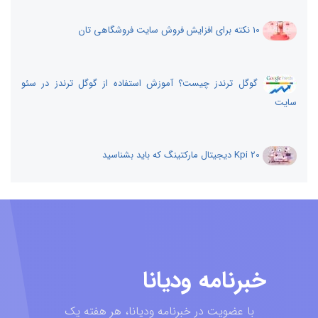
10 نکته برای افزایش فروش سایت فروشگاهی تان
گوگل ترندز چیست؟ آموزش استفاده از گوگل ترندز در سئو
سایت
20 Kpi دیجیتال مارکتینگ که باید بشناسید
خبرنامه ودیانا
با عضویت در خبرنامه ودیانا، هر هفته یک